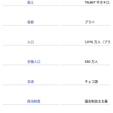
国土
平方キロメ
78,867
首都
プラハ
人口
万人（プラ
1,076
労働人口
万人
530
言語
チェコ語
政治制度
議会制民主主義