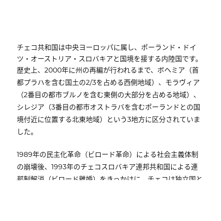
チェコ共和国は中央ヨーロッパに属し、ポーランド・ドイ
ツ・オーストリア・スロバキアと国境を接する内陸国です。
歴史上、
年に州の再編が行われるまで、ボヘミア（首
2000
都プラハを含む国土の
を占める西側地域）、モラヴィア
2/3
（
番目の都市ブルノを含む東側の大部分を占める地域）、
2
シレジア（
番目の都市オストラバを含むポーランドとの国
3
境付近に位置する北東地域）という
地方に区分されていま
3
した。
年の民主化革命（ビロード革命）による社会主義体制
1989
の崩壊後、
年のチェコスロバキア連邦共和国による連
1993
邦制解消（ビロード離婚）をきっかけに、チェコは独立国と
なりました。 現在の政治体制は、首相を政府の長とする多
数政党議会制民主主義であり、上院議会
名及び下院議会
81
名を含む二院制を採用しています。また、政治に関する
200